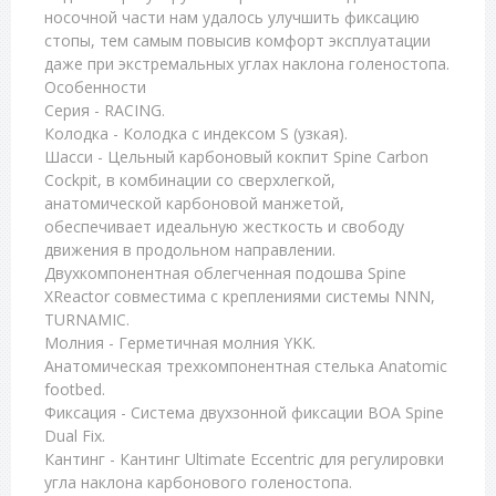
носочной части нам удалось улучшить фиксацию
стопы, тем самым повысив комфорт эксплуатации
даже при экстремальных углах наклона голеностопа.
Особенности
Серия - RACING.
Колодка - Колодка с индексом S (узкая).
Шасси - Цельный карбоновый кокпит Spine Carbon
Cockpit, в комбинации со сверхлегкой,
анатомической карбоновой манжетой,
обеспечивает идеальную жесткость и свободу
движения в продольном направлении.
Двухкомпонентная облегченная подошва Spine
XReactor совместима с креплениями системы NNN,
TURNAMIC.
Молния - Герметичная молния YKK.
Анатомическая трехкомпонентная стелька Anatomic
footbed.
Фиксация - Система двухзонной фиксации BOA Spine
Dual Fix.
Кантинг - Кантинг Ultimate Eccentric для регулировки
угла наклона карбонового голеностопа.