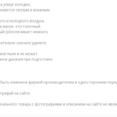
на улице холодно,
ановится теплым и влажным
го и холодного воздуха.
и маски -это гоночный
ный (обеспечивает немного
зательно сначала удалите
или пыли и не может
анов дыхания при подготовке
быть изменена фирмой-производителем в одностороннем поряд
графий на сайте.
реального товара с фотографиями и описанием на сайте не явл