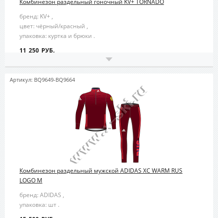
Комбинезон раздельный гоночный KV+ TORNADO
бренд: KV+ ,
цвет: чёрный/красный ,
упаковка: куртка и брюки .
11 250 РУБ.
Артикул: BQ9649-BQ9664
Комбинезон раздельный мужской ADIDAS XC WARM RUS
LOGO M
бренд: ADIDAS ,
упаковка: шт .