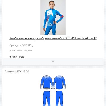
Комбинезон юниорский утепленный NORDSKI Heat National JR
бренд: NORDSKI ,
упаковка: штука .
9 190 РУБ.
Артикул: 23V118.20J