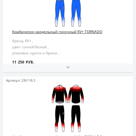
Комбинезон раздельный гоночный KV+ TORNADO
бренд: KV+ ,
цвет: синий/белый ,
упаковка: куртка и брюки .
11 250 РУБ.
Артикул: 23V118.3