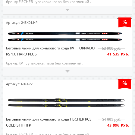
бренд: FISCHER ,
упаковка: пара без креплений .
Артикул: 24SK01.HP
Беговые лыжи для конькового хода KV+ TORNADO
63 900 руб.
RS 1.0 HARD PLUS
41 535 РУБ.
бренд: KV+ ,
упаковка: пара без креплений .
Артикул: N16622
Беговые лыжи для конькового хода FISCHER RCS
54 995 руб.
COLD STIFF IFP
43 996 РУБ.
бренд: FISCHER ,
упаковка: пара без креплений .