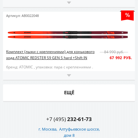
Артикул: AB0022048
Комплект (лыжи с креплениями) для конькового
84 990 руб.
хода ATOMIC REDSTER S9 GEN S hard +Shift IN
67 992 РУБ.
бренд: ATOMIC ,
упаковка: пара с креплениями .
ЕЩЁ
+7 (495)
232-61-73
г. Москва,
Алтуфьевское шоссе,
дом 8