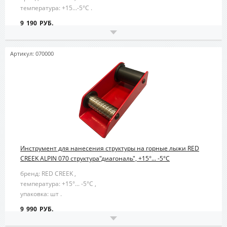
температура: +15…-5°С .
9 190 РУБ.
Артикул: 070000
Инструмент для нанесения структуры на горные лыжи RED
CREEK ALPIN 070 структура"диагональ", +15°... -5°С
бренд: RED CREEK ,
температура: +15°... -5°С ,
упаковка: шт .
9 990 РУБ.